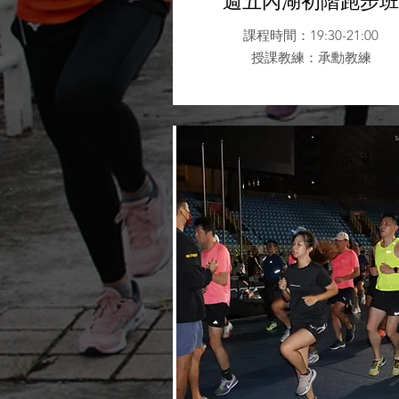
週五內湖初階跑步班
課程時間：19:30-21:00
授課教練
：承勳教練