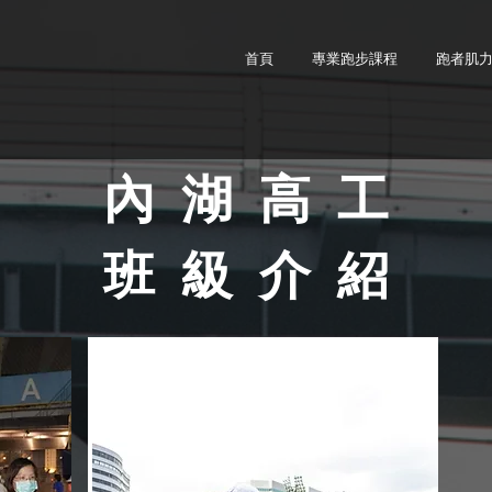
首頁
專業跑步課程
跑者肌
內 湖 高 工
班 級 介 紹