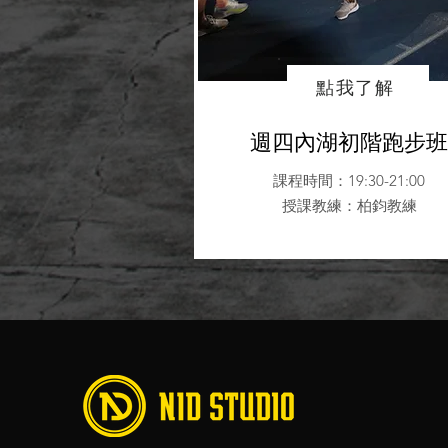
點我了解
週四內湖初階跑步班
課程時間：19:30-21:00
授課教練
：柏鈞教練