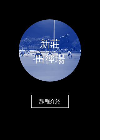
新莊
​田徑場
課程介紹