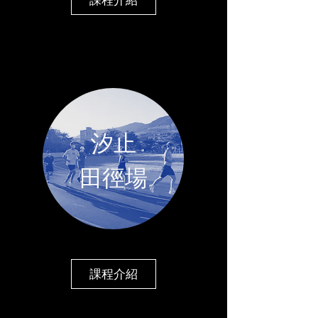
汐止
​田徑場
課程介紹