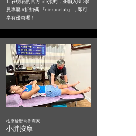
1. 在明易的官方line預約，並輸入NID學
員專屬 #折扣碼 『nidrunclub』，即可
享有優惠喔！
按摩放鬆合作商家
小胖按摩