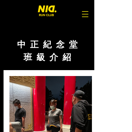
中 正 紀 念 堂
班 級 介 紹