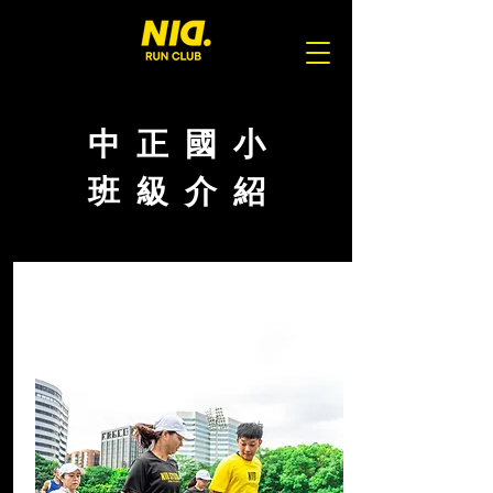
中 正 國 小
班 級 介 紹