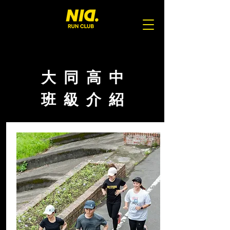
大 同 高 中
班 級 介 紹