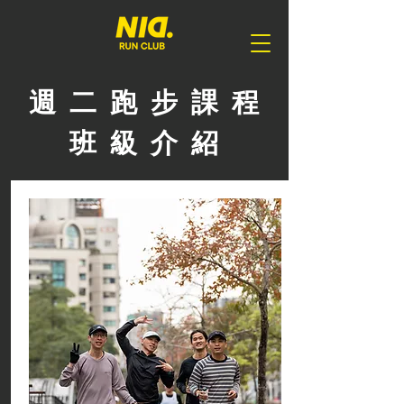
週 二 跑 步 課 程
班 級 介 紹