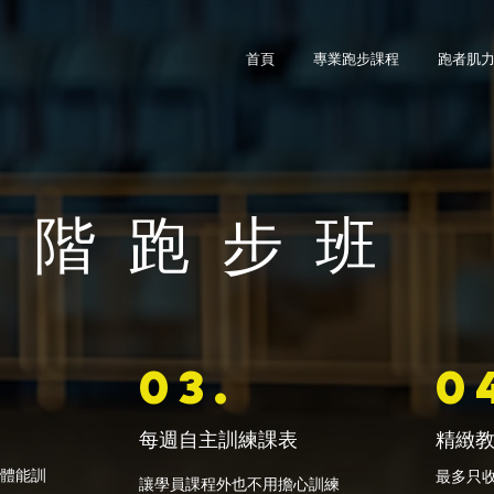
首頁
專業跑步課程
跑者肌
 階 跑 步 班
03.
0
每週自主訓練課表
精緻
、體能訓
最多​只
讓學員課程外也不用擔心訓練