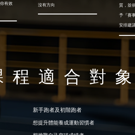
讓你有效
沒有方向
質，並
予『賽
安排建
 程 適 合 對​ 象
新手跑者及初階跑者
​想提升體能養成運動習慣者