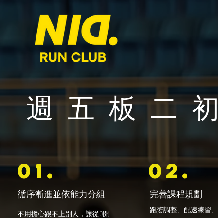
週 五 板 二 初
01.
02.
循序漸進並依能力分組
完善課程規劃
跑姿調整、配速練習
不用擔心跟不上別人，讓從0開