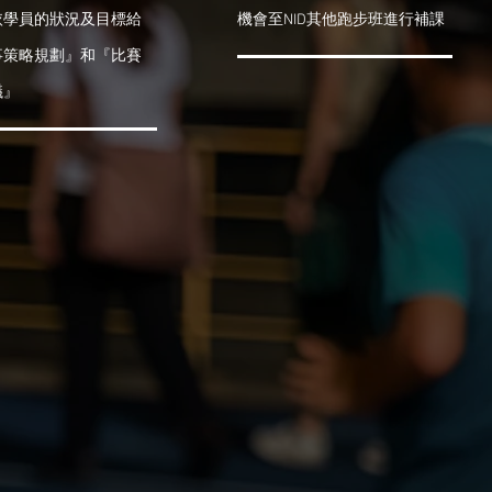
依學員的狀況及目標給
機會至NID其他跑步班進行補課
事策略規劃』和『比賽
議』