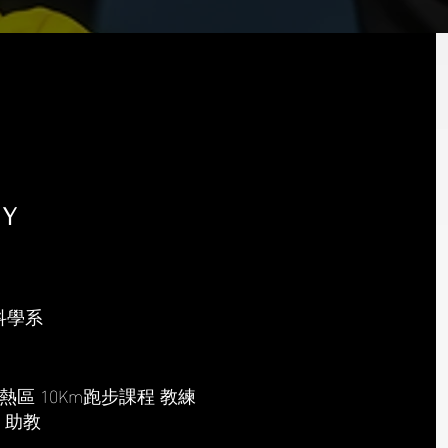
Ｙ
科學系
動熱區 10Km跑步課程 教練
班 助教