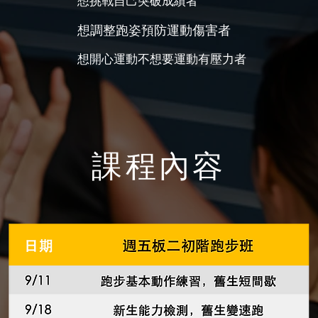
想挑戰自己突破成績者
​想調整跑姿預防運動傷害者
想開心運動​不想要運動有壓力者
​課程內容