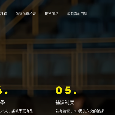
力課程
跑姿健康檢查
周邊商品
學員真心回饋
4.
05.
教學
​補課制度
收25人，讓教學更有品
若有請假，NID提供六次的補課