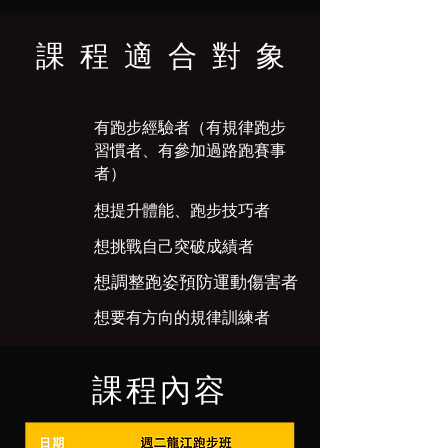
課 程 適 合 對​ 象
有跑步經驗者
​（有規律跑步
習慣者、有參加過路跑賽事
者）
​想提升體能、跑步技巧者
想挑戰自己突破成績者
​想調整跑姿預防運動傷害者
想要有方向的規律訓練者
​課程內容