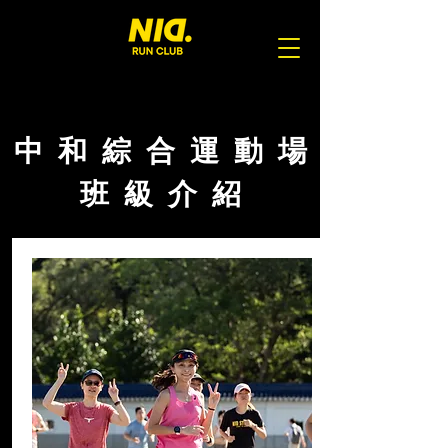
中 和 綜 合 運 動 場
班 級 介 紹