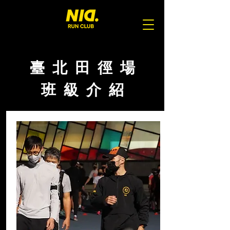
臺 北 田 徑 場
班 級 介 紹